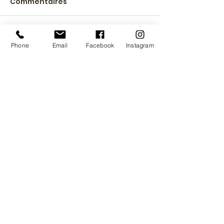
Commentaires
Rédigez un commentaire...
Phone
Email
Facebook
Instagram
NOUS CONTACTER
Château de Sauveboeuf
24290 Aubas
chateau.de.sauveboeuf@gmail.co
m
Contact