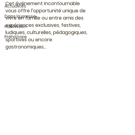
Cet événement incontournable 
Actualités
vous offre l’opportunité unique de 
Dans la presse
vivre 
en famille ou entre amis des 
expériences exclusives
, festives, 
Halloween
ludiques, culturelles, pédagogiques, 
Préhistoire
sportives ou encore 
gastronomiques...