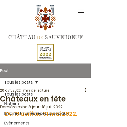
CHÂTEAU
SAUVEBOEUF
DE
Post
Tous les posts
26 avr. 2022
1 min de lecture
Tous les posts
Châteaux en fête
Histoire
Dernière mise à jour :
18 juil. 2022
Du 16 avril au 01 mai 2022.
En direct sur les réseaux sociaux
Évènements