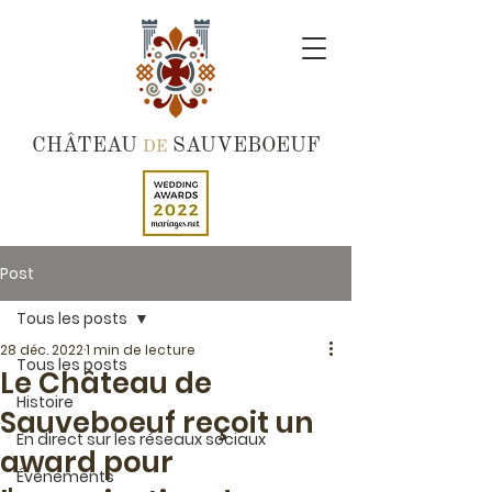
CHÂTEAU
SAUVEBOEUF
DE
Post
Tous les posts
28 déc. 2022
1 min de lecture
Tous les posts
Le Château de
Histoire
Sauveboeuf reçoit un
En direct sur les réseaux sociaux
award pour
Évènements