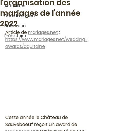
l'organisation des
Actualités
mariages de l'année
Dans la presse
2022
Halloween
Article de 
mariages.net
 : 
Préhistoire
https://www.mariages.net/wedding-
awards/aquitaine
Cette année le Château de 
Sauveboeuf reçoit un award de 