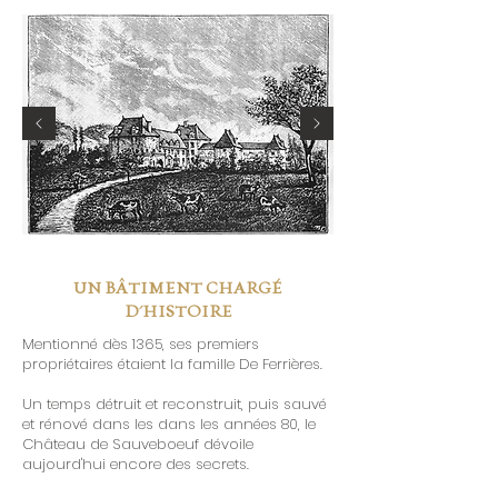
UN BÂTIMENT CHARGÉ
D'HISTOIRE
Mentionné dès 1365, ses premiers
propriétaires étaient la famille De Ferrières.
Un temps détruit et reconstruit, puis sauvé
et rénové dans les dans les années 80, le
Château de Sauveboeuf dévoile
aujourd'hui encore des secrets.