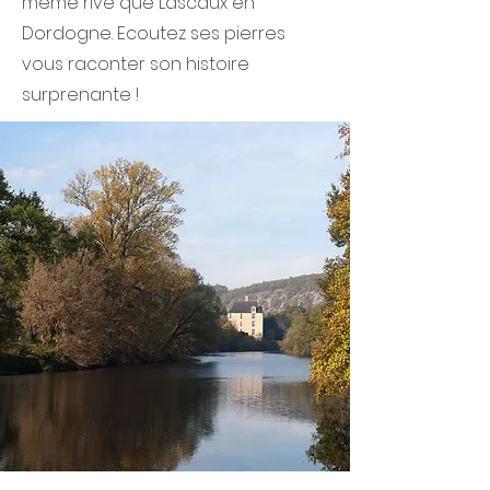
même rive que Lascaux en
Dordogne. Ecoutez ses pierres
vous raconter son histoire
surprenante !