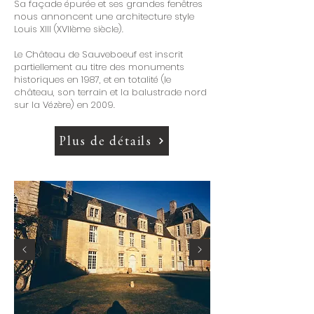
Sa façade épurée et ses grandes fenêtres
nous annoncent une architecture style
Louis XIII (XVIIème siècle).
Le Château de Sauveboeuf est inscrit
partiellement au titre des monuments
historiques en 1987, et en totalité (le
château, son terrain et la balustrade nord
sur la Vézère) en 2009.
Plus de détails