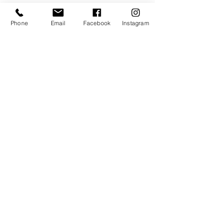
24290 Aubas
chateau.de.sauveboeuf@gmail.co
Phone
Email
Facebook
Instagram
m
Contact
MENU
Accueil
Château
Histoire
Collections