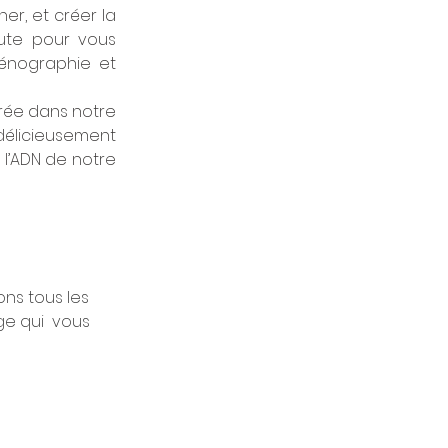
r, et créer la 
te pour vous 
énographie et 
rée dans notre 
délicieusement 
’ADN de notre 
ns tous les 
e qui  vous 