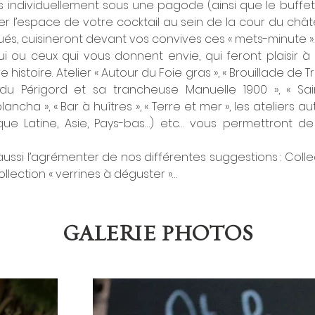
llés individuellement sous une pagode (ainsi que le buffet
ter l’espace de votre cocktail au sein de la cour du châte
qués, cuisineront devant vos convives ces « mets-minute ».
ui ou ceux qui vous donnent envie, qui feront plaisir à vo
histoire. Atelier « Autour du Foie gras », « Brouillade de Tru
u Périgord et sa trancheuse Manuelle 1900 », « Sai
ncha », « Bar à huîtres », « Terre et mer », les ateliers 
ique Latine, Asie, Pays-bas…) etc… vous permettront de 
ussi l’agrémenter de nos différentes suggestions : Collec
ollection « verrines à déguster »…
GALERIE PHOTOS