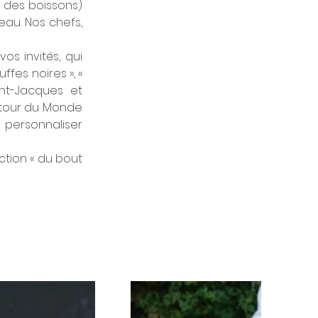
 des boissons) 
au. Nos chefs, 
s invités, qui 
ffes noires », « 
nt-Jacques et 
autour du Monde 
personnaliser 
tion « du bout 