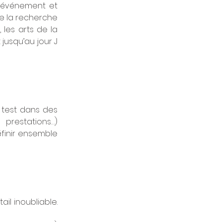
événement et 
e la recherche 
les arts de la 
usqu’au jour J 
test dans des 
prestations…) 
finir ensemble 
il inoubliable. 