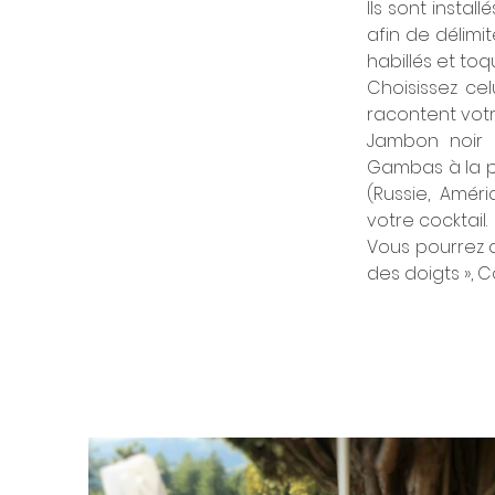
Ils sont insta
afin de délimi
habillés et to
Choisissez cel
racontent votre 
Jambon noir d
Gambas à la pla
(Russie, Amér
votre cocktail.
Vous pourrez a
des doigts », C