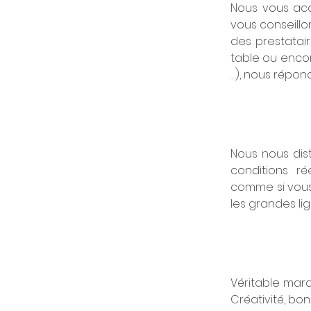
Nous vous ac
vous conseillo
des prestatair
table ou encor
…), nous répon
Nous nous dis
conditions ré
comme si vous 
les grandes li
Véritable marqu
Créativité, bon