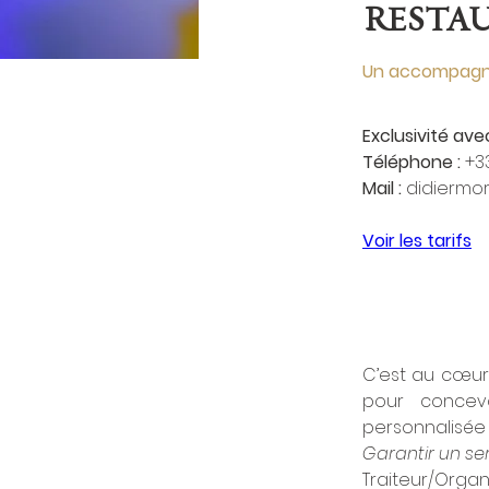
RESTA
Un accompagn
Exclusivité avec
Téléphone :
 +3
Mail :
 didiermo
Voir les tarifs
C’est au cœur 
pour concevo
personnalisée 
Garantir un s
Traiteur/Org