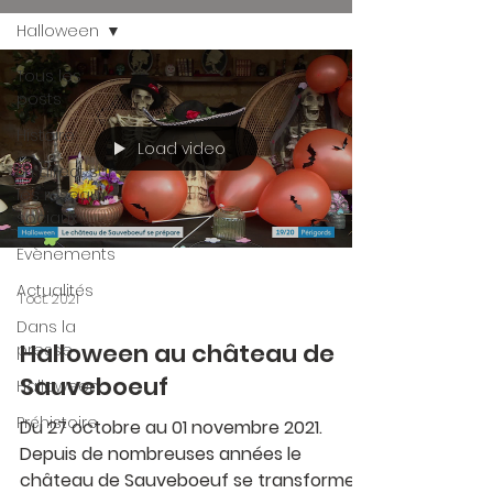
Halloween
Tous les
posts
Histoire
Load video
En direct sur
les réseaux
sociaux
Évènements
Actualités
1 oct. 2021
Dans la
Halloween au château de
presse
Sauveboeuf
Halloween
Préhistoire
Du 27 octobre au 01 novembre 2021.
Depuis de nombreuses années le
château de Sauveboeuf se transforme