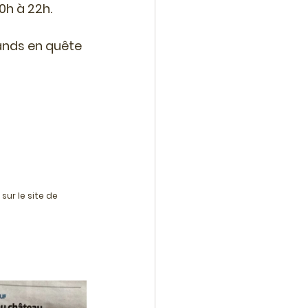
0h à 22h.
rands en quête 
ur le site de 