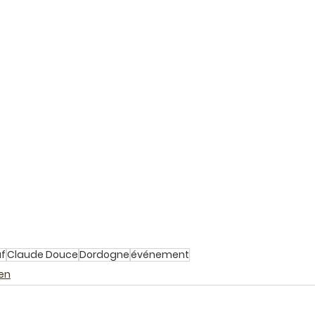
f
Claude Douce
Dordogne
événement
en