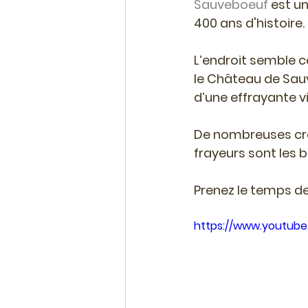
Sauveboeuf
 est u
400 ans d'histoire.
L’endroit semble 
le Château de Sauv
d’une effrayante v
De nombreuses créa
frayeurs sont les 
Prenez le temps d
https://www.youtu