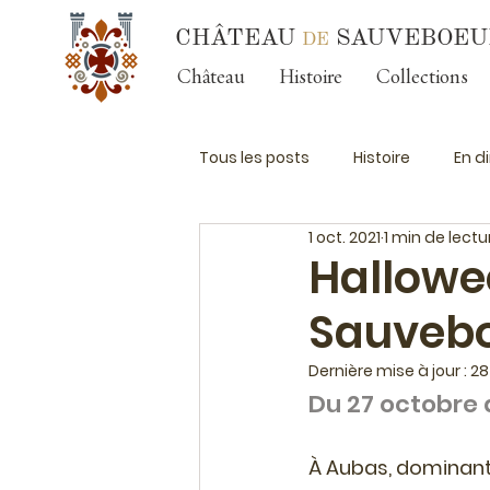
CHÂTEAU
SAUVEBOEU
DE
Château
Histoire
Collections
Tous les posts
Histoire
En d
1 oct. 2021
1 min de lectu
Halloween
Préhistoire
Hallowe
Sauveb
Dernière mise à jour :
28
Du 27 octobre 
À Aubas, dominant l