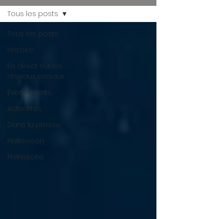
Tous les posts
Tous les posts
Histoire
En direct sur les
réseaux sociaux
Évènements
Actualités
Dans la presse
Halloween
Préhistoire