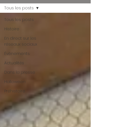
Tous les posts
Tous les posts
Histoire
En direct sur les
réseaux sociaux
Évènements
Actualités
Dans la presse
Halloween
Préhistoire